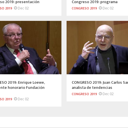
so 2019: presentación
Congreso 2019: programa
Dec 02
Dec 02
SO 2019
CONGRESO 2019
SO 2019: Enrique Loewe,
CONGRESO 2019: Juan Carlos Sa
ente honorario Fundación
analista de tendencias
Dec 02
CONGRESO 2019
Dec 02
SO 2019