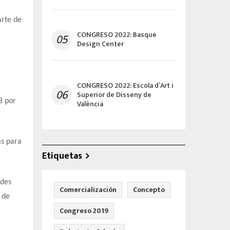
rte de
CONGRESO 2022: Basque
05
Design Center
CONGRESO 2022: Escola d’Art i
06
Superior de Disseny de
8 por
València
as para
Etiquetas
ades
Comercialización
Concepto
 de
Congreso 2019