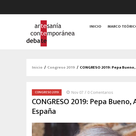
Main
navigation
INICIO
MARCO TEÓRI
Inicio
/
Congreso 2019
/
CONGRESO 2019: Pepa Bueno, 
Sobrescribir
enlaces
de
/
CONGRESO 2019
Nov 07
0 Comentarios
ayuda
CONGRESO 2019: Pepa Bueno, 
a
España
la
navegación